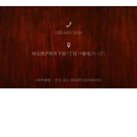
048-444-3694
埼玉県戸田市下前1丁目14番地26−201
©和竿教室・大川. ALL RIGHTS RESERVED.