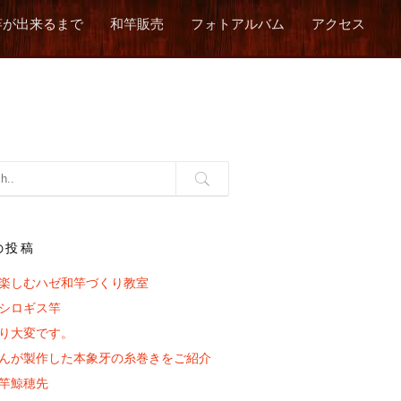
竿が出来るまで
和竿販売
フォトアルバム
アクセス
の投稿
楽しむハゼ和竿づくり教室
シロギス竿
り大変です。
んが製作した本象牙の糸巻きをご紹介
竿鯨穂先