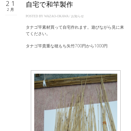
21
自宅で和竿製作
2月
POSTED BY
WAZAO-OKAWA
/
お知らせ
タナゴ竿素材買って自宅作れます。遊びながら見に来
てください。
タナゴ竿貴重な穂もち矢竹700円から1000円