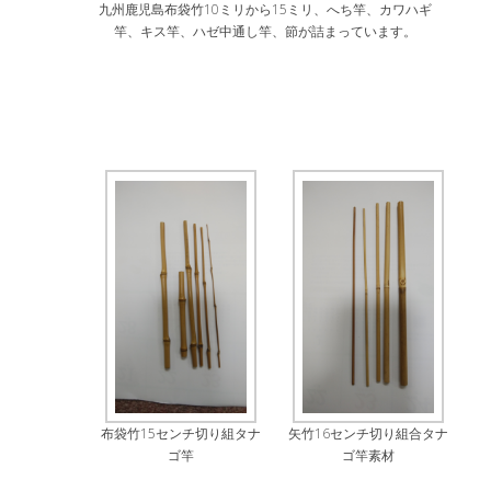
九州鹿児島布袋竹10ミリから15ミリ、へち竿、カワハギ
竿、キス竿、ハゼ中通し竿、節が詰まっています。
布袋竹15センチ切り組タナ
矢竹16センチ切り組合タナ
ゴ竿
ゴ竿素材