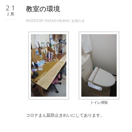
21
教室の環境
2月
POSTED BY
WAZAO-OKAWA
/
お知らせ
トイレ掃除
コロナまん延防止きれいにしてあります。