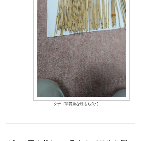
タナゴ竿貴重な穂もち矢竹